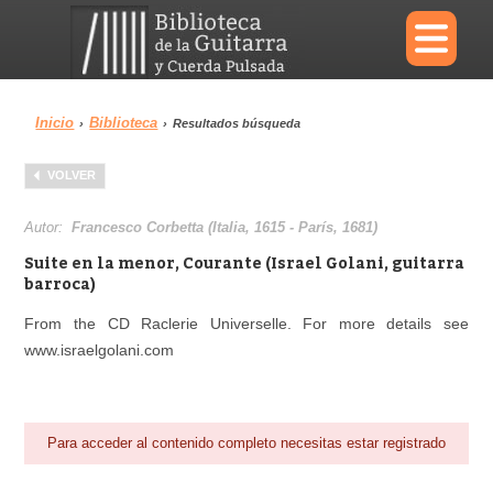
×
Inicio
Biblioteca
›
›
Resultados búsqueda
Menu
VOLVER
Biblioteca
Diccionario
Autor:
Francesco Corbetta (Italia, 1615 - París, 1681)
Suite en la menor, Courante (Israel Golani, guitarra
barroca)
From the CD Raclerie Universelle. For more details see
Área personal
Reproductor
www.israelgolani.com
Para acceder al contenido completo necesitas estar registrado