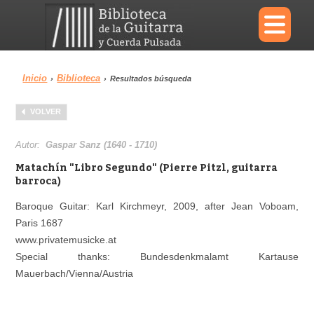
×
Inicio
Biblioteca
›
›
Resultados búsqueda
Menu
VOLVER
Biblioteca
Diccionario
Autor:
Gaspar Sanz (1640 - 1710)
Matachín "Libro Segundo" (Pierre Pitzl, guitarra
barroca)
Baroque Guitar: Karl Kirchmeyr, 2009, after Jean Voboam,
Área personal
Reproductor
Paris 1687
www.privatemusicke.at
Special thanks: Bundesdenkmalamt Kartause
Mauerbach/Vienna/Austria