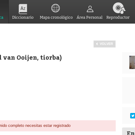
ca
Diccionario
Mapa cronológico
Área Personal
Reproductor
VOLVER
 van Ooijen, tiorba)
nido completo necesitas estar registrado
En