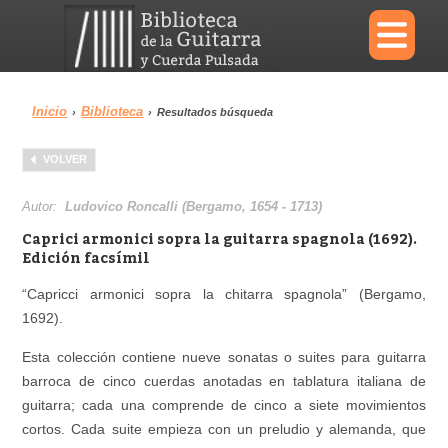
×
Inicio
Biblioteca
›
›
Resultados búsqueda
Menu
VOLVER
Biblioteca
Diccionario
Autor:
Ludovico Roncalli (Bergamo, 1654 - 1713)
Caprici armonici sopra la guitarra spagnola (1692).
Edición facsímil
“Capricci armonici sopra la chitarra spagnola” (Bergamo,
Área personal
Reproductor
1692).
Esta colección contiene nueve sonatas o suites para guitarra
barroca de cinco cuerdas anotadas en tablatura italiana de
guitarra; cada una comprende de cinco a siete movimientos
cortos. Cada suite empieza con un preludio y alemanda, que