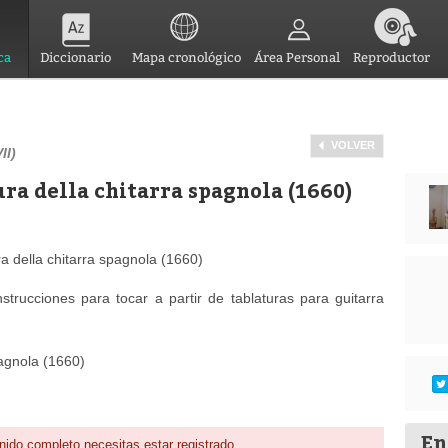
ca
Diccionario
Mapa cronológico
Área Personal
Reproductor
VOLVER
II)
ura della chitarra spagnola (1660)
ra della chitarra spagnola (1660)
instrucciones para tocar a partir de tablaturas para guitarra
spagnola (1660)
En
nido completo necesitas estar registrado