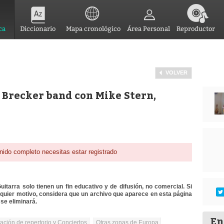
ca
Diccionario
Mapa cronológico
Área Personal
Reproductor
VOLVER
 Brecker band con Mike Stern,
nido completo necesitas estar registrado
itarra solo tienen un fin educativo y de difusión, no comercial. Si
lquier motivo, considera que un archivo que aparece en esta página
se eliminará.
En
tación de repertorio y Conciertos
Otras zonas de Europa