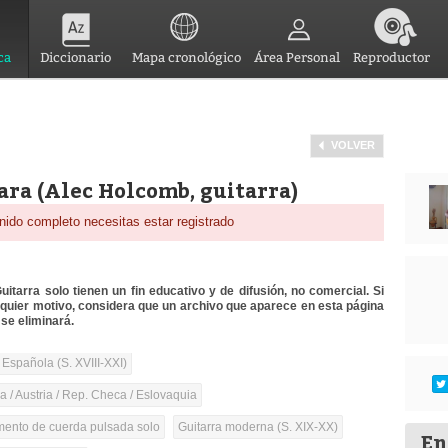
ca
Diccionario
Mapa cronológico
Área Personal
Reproductor
VOLVER
ara (Alec Holcomb, guitarra)
nido completo necesitas estar registrado
itarra solo tienen un fin educativo y de difusión, no comercial. Si
lquier motivo, considera que un archivo que aparece en esta página
se eliminará.
 Española (S. XVIII-XXI)
 / Austria / Rep. Checa / Eslovaquia
umento de cuerda pulsada solo
Guitarra moderna (S. XIX-XX)
En