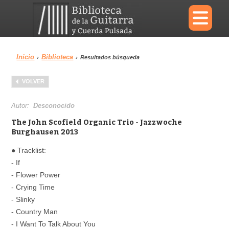
×
Inicio
Biblioteca
›
›
Resultados búsqueda
Menu
VOLVER
Biblioteca
Diccionario
Autor:
Desconocido
The John Scofield Organic Trio - Jazzwoche
Burghausen 2013
● Tracklist:
Área personal
Reproductor
- If
- Flower Power
- Crying Time
- Slinky
- Country Man
- I Want To Talk About You