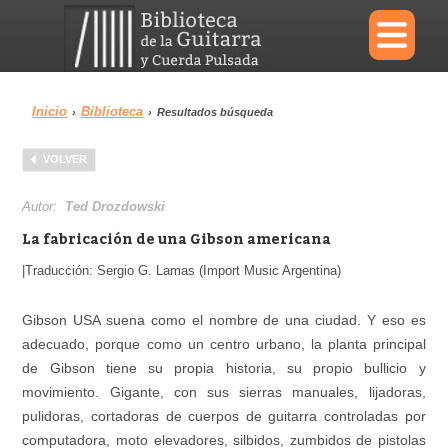
×
Inicio
Biblioteca
›
›
Resultados búsqueda
Menu
VOLVER
Biblioteca
Diccionario
Autor:
Ted Drozdowski
La fabricación de una Gibson americana
|Traducción: Sergio G. Lamas (Import Music Argentina)
Área personal
Reproductor
Gibson USA suena como el nombre de una ciudad. Y eso es
adecuado, porque como un centro urbano, la planta principal
de Gibson tiene su propia historia, su propio bullicio y
movimiento. Gigante, con sus sierras manuales, lijadoras,
pulidoras, cortadoras de cuerpos de guitarra controladas por
computadora, moto elevadores, silbidos, zumbidos de pistolas