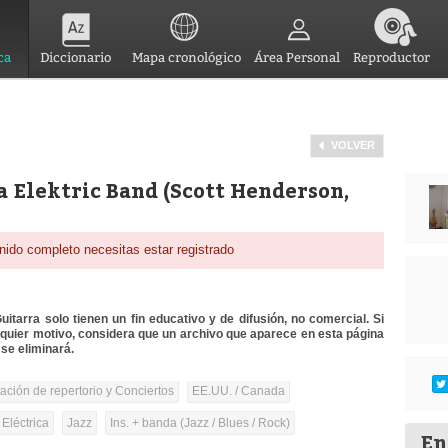
ca
Diccionario
Mapa cronológico
Área Personal
Reproductor
VOLVER
a Elektric Band (Scott Henderson,
nido completo necesitas estar registrado
itarra solo tienen un fin educativo y de difusión, no comercial. Si
lquier motivo, considera que un archivo que aparece en esta página
se eliminará.
tación de repertorio y Conciertos
EE.UU. / Canada
 Eléctrica
Jazz
Ins. + banda (Jazz / Blues / Rock)
En