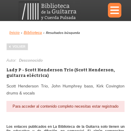
×
Inicio
Biblioteca
›
›
Resultados búsqueda
Menu
VOLVER
Biblioteca
Diccionario
Autor:
Desconocido
Lady P - Scott Henderson Trio (Scott Henderson,
guitarra eléctrica)
Scott Henderson Trio, John Humphrey bass, Kirk Covington
Área personal
Reproductor
drums & vocals
Para acceder al contenido completo necesitas estar registrado
Los enlaces publicados en La Biblioteca de la Guitarra solo tienen un
fin educativo y de difusión, no comercial. Si algún compositor,