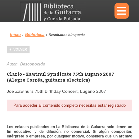
×
Inicio
Biblioteca
›
›
Resultados búsqueda
Menu
VOLVER
Biblioteca
Diccionario
Autor:
Desconocido
Clario - Zawinul Syndicate 75th Lugano 2007
(Alegre Corrêa, guitarra electrica)
Joe Zawinul's 75th Birthday Concert, Lugano 2007
Área personal
Reproductor
Para acceder al contenido completo necesitas estar registrado
Los enlaces publicados en La Biblioteca de la Guitarra solo tienen un
fin educativo y de difusión, no comercial. Si algún compositor,
intérprete o empresa, por cualquier motivo, considera que un archivo