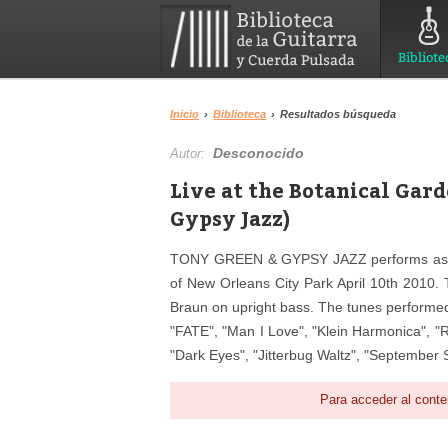
Bibliote
Inicio
›
Biblioteca
›
Resultados búsqueda
Desconocido
Autor:
Live at the Botanical Gar
Gypsy Jazz)
TONY GREEN & GYPSY JAZZ performs as part
of New Orleans City Park April 10th 2010.
Braun on upright bass. The tunes performed
"FATE", "Man I Love", "Klein Harmonica", "R
"Dark Eyes", "Jitterbug Waltz", "September 
Para acceder al conte