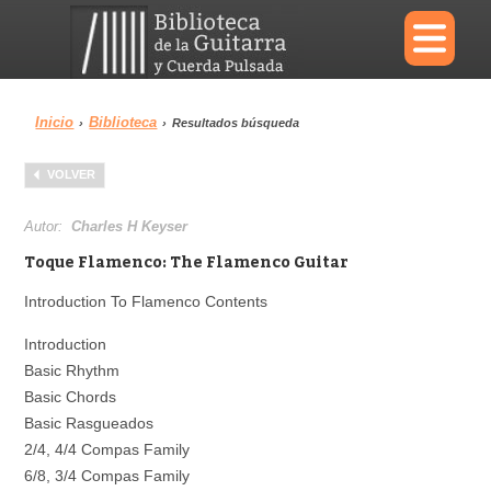
×
Inicio
Biblioteca
›
›
Resultados búsqueda
Menu
VOLVER
Biblioteca
Diccionario
Autor:
Charles H Keyser
Toque Flamenco: The Flamenco Guitar
Introduction To Flamenco Contents
Área personal
Reproductor
Introduction
Basic Rhythm
Basic Chords
Basic Rasgueados
2/4, 4/4 Compas Family
6/8, 3/4 Compas Family