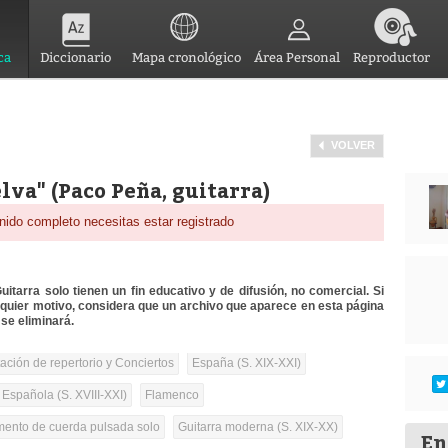
ca
Diccionario
Mapa cronológico
Área Personal
Reproductor
VOLVER
va" (Paco Peña, guitarra)
nido completo necesitas estar registrado
itarra solo tienen un fin educativo y de difusión, no comercial. Si
lquier motivo, considera que un archivo que aparece en esta página
se eliminará.
tación de repertorio y Conciertos
España (S. XIX-XXI)
 Española (S. XVIII-XXI)
Flamenco
umento de cuerda pulsada solo
Guitarra moderna (S. XIX-XX)
En