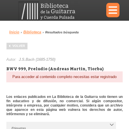
×
Inicio
Biblioteca
›
›
Resultados búsqueda
Menu
VOLVER
Biblioteca
Diccionario
Autor:
J.S.Bach (1685-1750)
BWV 999, Preludio (Andreas Martin, Tiorba)
Para acceder al contenido completo necesitas estar registrado
Área personal
Reproductor
Los enlaces publicados en La Biblioteca de la Guitarra solo tienen un
fin educativo y de difusión, no comercial. Si algún compositor,
intérprete o empresa, por cualquier motivo, considera que un archivo
que aparece en esta página web vulnera los derechos de autor,
infórmenos y se eliminará.
Etiquetas