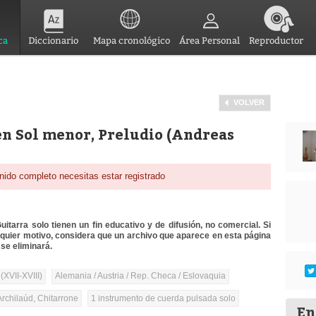
ca
Diccionario
Mapa cronológico
Área Personal
Reproductor
VOLVER
n Sol menor, Preludio (Andreas
nido completo necesitas estar registrado
itarra solo tienen un fin educativo y de difusión, no comercial. Si
lquier motivo, considera que un archivo que aparece en esta página
se eliminará.
(XVII-XVIII)
Alemania / Austria / Rep. Checa / Eslovaquia
Archilaúd, Chitarrone
1 instrumento de cuerda pulsada solo
En