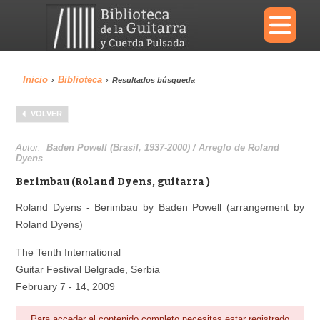
×
Inicio
Biblioteca
›
›
Resultados búsqueda
Menu
VOLVER
Biblioteca
Diccionario
Autor:
Baden Powell (Brasil, 1937-2000) / Arreglo de Roland
Dyens
Berimbau (Roland Dyens, guitarra )
Roland Dyens - Berimbau by Baden Powell (arrangement by
Área personal
Reproductor
Roland Dyens)
The Tenth International
Guitar Festival Belgrade, Serbia
February 7 - 14, 2009
Para acceder al contenido completo necesitas estar registrado