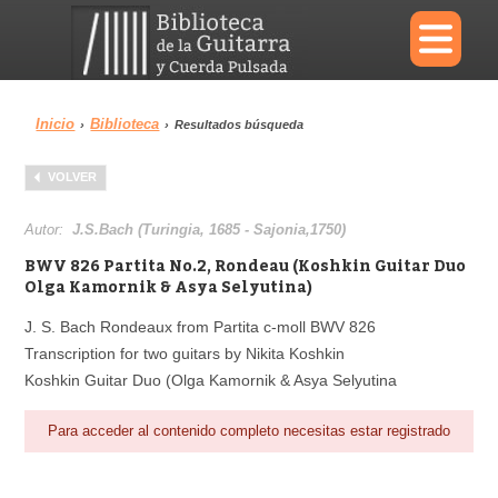
×
Inicio
Biblioteca
›
›
Resultados búsqueda
Menu
VOLVER
Biblioteca
Diccionario
Autor:
J.S.Bach (Turingia, 1685 - Sajonia,1750)
BWV 826 Partita No.2, Rondeau (Koshkin Guitar Duo
Olga Kamornik & Asya Selyutina)
J. S. Bach Rondeaux from Partita c-moll BWV 826
Área personal
Reproductor
Transcription for two guitars by Nikita Koshkin
Koshkin Guitar Duo (Olga Kamornik & Asya Selyutina
Para acceder al contenido completo necesitas estar registrado