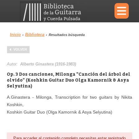
×
Inicio
Biblioteca
›
›
Resultados búsqueda
Menu
VOLVER
Biblioteca
Diccionario
Autor:
Alberto Ginastera (1916-1983)
Op. 3 Dos canciones, Milonga "Canción del árbol del
olvido" (Koshkin Guitar Duo Olga Kamornik & Asya
Selyutina)
Área personal
Reproductor
A.Ginastera - Milonga, Transcription for two guitars by Nikita
Koshkin,
Koshkin Guitar Duo (Olga Kamornik & Asya Selyutina)
Para acceder al contenido completo necesitas estar registrado