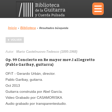
×
Inicio
Biblioteca
›
›
Resultados búsqueda
Menu
VOLVER
Biblioteca
Diccionario
Autor:
Mario Castelnuovo-Tedesco (1895-1968)
Op. 99 Concierto en Re mayor mov.I allegretto
(Pablo Garibay, guitarra)
OFiT - Gerardo Urbán, director.
Área personal
Reproductor
Pablo Garibay, guitarra.
Oct 2013
Guitarra construida por Abel García.
Video Grabado por CASAMORISKA.
Audio grabado por transparentestudio.