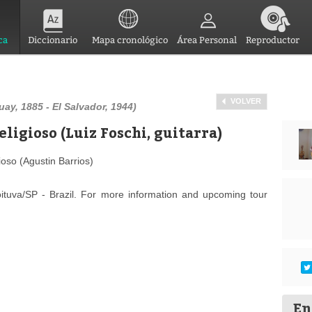
ca
Diccionario
Mapa cronológico
Área Personal
Reproductor
VOLVER
ay, 1885 - El Salvador, 1944)
eligioso (Luiz Foschi, guitarra)
ioso (Agustin Barrios)
ituva/SP - Brazil. For more information and upcoming tour
En