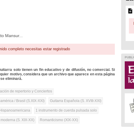
to Mansur...
nido completo necesitas estar registrado
PUBLI
itarra solo tienen un fin educativo y de difusión, no comercial. Si
lquier motivo, considera que un archivo que aparece en esta página
se eliminará.
tación de repertorio y Conciertos
mérica / Brasil (S.XIX-XXI)
Guitarra Española (S. XVIII-XXI)
Hispanoamericana
1 instrumento de cuerda pulsada solo
a moderna (S. XIX-XX)
Romanticismo (XIX-XX)