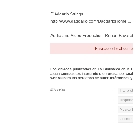
D'Addario Strings
http://www.daddario.com/DaddarioHome....
Audio and Video Production: Renan Favaret
Para acceder al conte
Los enlaces publicados en La Biblioteca de la Gu
algún compositor, intérprete o empresa, por cua
web vulnera los derechos de autor, infórmenos y 
Etiquetas
Interpre
Hispanoa
Música 
Guitarr