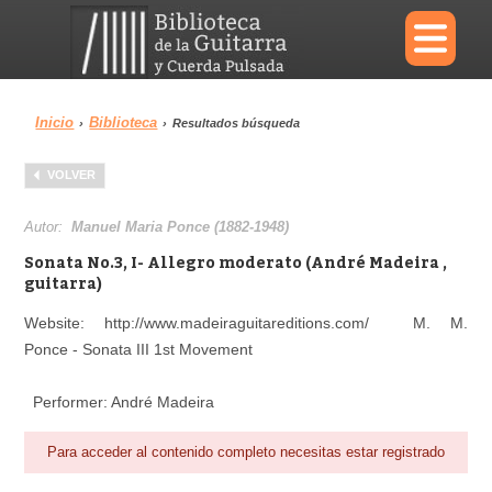
×
Inicio
Biblioteca
›
›
Resultados búsqueda
Menu
VOLVER
Biblioteca
Diccionario
Autor:
Manuel Maria Ponce (1882-1948)
Sonata No.3, I- Allegro moderato (André Madeira ,
guitarra)
Website: http://www.madeiraguitareditions.com/ M. M.
Área personal
Reproductor
Ponce - Sonata III 1st Movement
Performer: André Madeira
Para acceder al contenido completo necesitas estar registrado