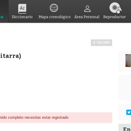
ca
Diccionario
Mapa cronológico
Área Personal
Reproductor
VOLVER
uitarra)
nido completo necesitas estar registrado
En