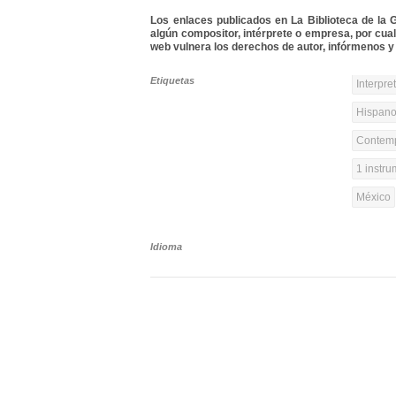
Los enlaces publicados en La Biblioteca de la Gu
algún compositor, intérprete o empresa, por cua
web vulnera los derechos de autor, infórmenos y 
Etiquetas
Interpre
Hispanoa
Contemp
1 instr
México
Idioma