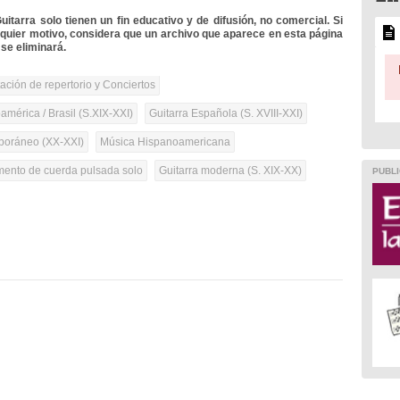
itarra solo tienen un fin educativo y de difusión, no comercial. Si
lquier motivo, considera que un archivo que aparece en esta página
se eliminará.
tación de repertorio y Conciertos
mérica / Brasil (S.XIX-XXI)
Guitarra Española (S. XVIII-XXI)
oráneo (XX-XXI)
Música Hispanoamericana
umento de cuerda pulsada solo
Guitarra moderna (S. XIX-XX)
PUBLI