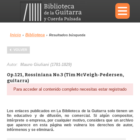
×
Inicio
Biblioteca
›
›
Resultados búsqueda
Menu
VOLVER
Biblioteca
Diccionario
Autor:
Mauro Giuliani (1781-1829)
Op.121, Rossiniana No.3 (Tim McVeigh-Pedersen,
guitarra)
Para acceder al contenido completo necesitas estar registrado
Área personal
Reproductor
Los enlaces publicados en La Biblioteca de la Guitarra solo tienen un
fin educativo y de difusión, no comercial. Si algún compositor,
intérprete o empresa, por cualquier motivo, considera que un archivo
que aparece en esta página web vulnera los derechos de autor,
infórmenos y se eliminará.