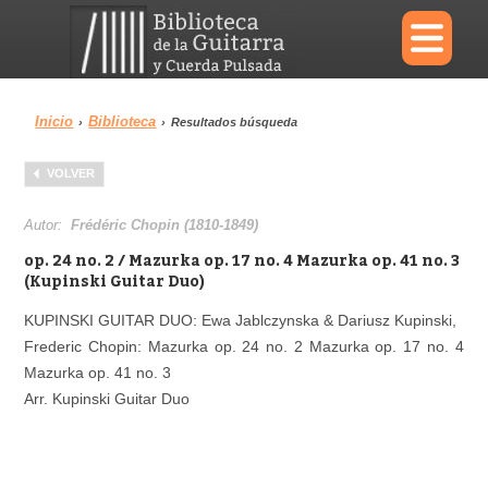
×
Inicio
Biblioteca
›
›
Resultados búsqueda
Menu
VOLVER
Biblioteca
Diccionario
Autor:
Frédéric Chopin (1810-1849)
op. 24 no. 2 / Mazurka op. 17 no. 4 Mazurka op. 41 no. 3
(Kupinski Guitar Duo)
KUPINSKI GUITAR DUO: Ewa Jablczynska & Dariusz Kupinski,
Área personal
Reproductor
Frederic Chopin: Mazurka op. 24 no. 2 Mazurka op. 17 no. 4
Mazurka op. 41 no. 3
Arr. Kupinski Guitar Duo