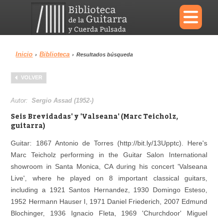
×
Inicio
Biblioteca
›
›
Resultados búsqueda
Menu
VOLVER
Biblioteca
Diccionario
Autor:
Sergio Assad (1952-)
Seis Brevidadas' y 'Valseana' (Marc Teicholz,
guitarra)
Guitar: 1867 Antonio de Torres (http://bit.ly/13Upptc). Here's
Área personal
Reproductor
Marc Teicholz performing in the Guitar Salon International
showroom in Santa Monica, CA during his concert 'Valseana
Live', where he played on 8 important classical guitars,
including a 1921 Santos Hernandez, 1930 Domingo Esteso,
1952 Hermann Hauser I, 1971 Daniel Friederich, 2007 Edmund
Blochinger, 1936 Ignacio Fleta, 1969 'Churchdoor' Miguel