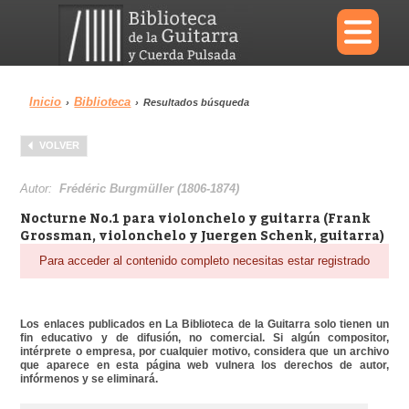
×
Inicio
Biblioteca
›
›
Resultados búsqueda
Menu
VOLVER
Biblioteca
Diccionario
Autor:
Frédéric Burgmüller (1806-1874)
Nocturne No.1 para violonchelo y guitarra (Frank
Grossman, violonchelo y Juergen Schenk, guitarra)
Para acceder al contenido completo necesitas estar registrado
Área personal
Reproductor
Los enlaces publicados en La Biblioteca de la Guitarra solo tienen un
fin educativo y de difusión, no comercial. Si algún compositor,
intérprete o empresa, por cualquier motivo, considera que un archivo
que aparece en esta página web vulnera los derechos de autor,
infórmenos y se eliminará.