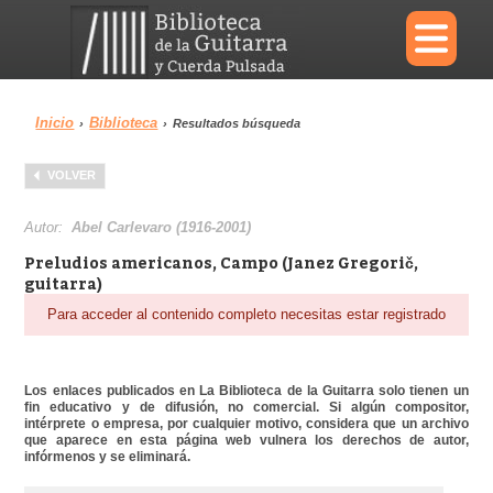
×
Inicio
Biblioteca
›
›
Resultados búsqueda
Menu
VOLVER
Biblioteca
Diccionario
Autor:
Abel Carlevaro (1916-2001)
Preludios americanos, Campo (Janez Gregorič,
guitarra)
Para acceder al contenido completo necesitas estar registrado
Área personal
Reproductor
Los enlaces publicados en La Biblioteca de la Guitarra solo tienen un
fin educativo y de difusión, no comercial. Si algún compositor,
intérprete o empresa, por cualquier motivo, considera que un archivo
que aparece en esta página web vulnera los derechos de autor,
infórmenos y se eliminará.