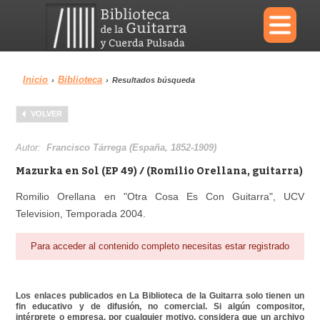
×
Inicio
Biblioteca
›
›
Resultados búsqueda
Menu
VOLVER
Biblioteca
Diccionario
Autor:
Francisco Tárrega (España, 1852-1909)
Mazurka en Sol (EP 49) / (Romilio Orellana, guitarra)
Romilio Orellana en "Otra Cosa Es Con Guitarra", UCV
Television, Temporada 2004.
Área personal
Reproductor
Para acceder al contenido completo necesitas estar registrado
Los enlaces publicados en La Biblioteca de la Guitarra solo tienen un
fin educativo y de difusión, no comercial. Si algún compositor,
intérprete o empresa, por cualquier motivo, considera que un archivo