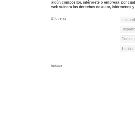
algún compositor, intérprete o empresa, por cua
web vulnera los derechos de autor, infórmenos y 
Etiquetas
Interpre
Hispanoa
Contemp
1 instr
Idioma