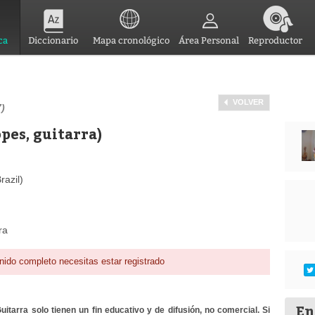
ca
Diccionario
Mapa cronológico
Área Personal
Reproductor
VOLVER
7)
pes, guitarra)
azil)
ra
nido completo necesitas estar registrado
En
itarra solo tienen un fin educativo y de difusión, no comercial. Si