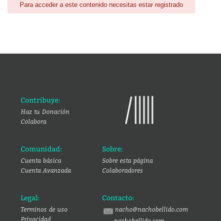
Para acceder a este contenido necesitas estar registrado
Contribuye:
Haz tu Donación
Colabora
Comunidad:
Sobre:
Cuenta básica
Sobre esta página
Cuenta Avanzada
Colaboradores
Legal:
Contacto:
Terminos de uso
nacho@nachobellido.com
Privacidad
nachobellido.com