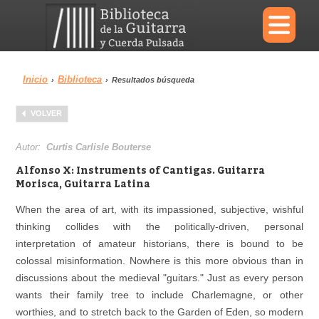
×
Inicio
Biblioteca
›
›
Resultados búsqueda
Menu
VOLVER
Biblioteca
Diccionario
Autor:
Curtis Carlisle Bouterse
Alfonso X: Instruments of Cantigas. Guitarra
Morisca, Guitarra Latina
When the area of art, with its impassioned, subjective, wishful
Área personal
Reproductor
thinking collides with the politically-driven, personal
interpretation of amateur historians, there is bound to be
colossal misinformation. Nowhere is this more obvious than in
discussions about the medieval "guitars." Just as every person
wants their family tree to include Charlemagne, or other
worthies, and to stretch back to the Garden of Eden, so modern