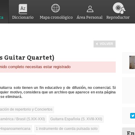
ca
Diccionario
Mapa cronológico
Área Personal
Reproductor
VOLVER
s Guitar Quartet)
nido completo necesitas estar registrado
itarra solo tienen un fin educativo y de difusión, no comercial. Si
lquier motivo, considera que un archivo que aparece en esta página
se eliminará.
tación de repertorio y Conciertos
mérica / Brasil (S.XIX-XXI)
Guitarra Española (S. XVIII-XXI)
Hispanoamericana
1 instrumento de cuerda pulsada solo
En