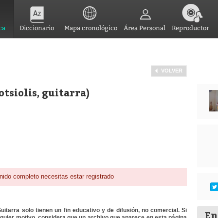
ca
Diccionario
Mapa cronológico
Área Personal
Reproductor
VOLVER
otsiolis, guitarra)
nido completo necesitas estar registrado
itarra solo tienen un fin educativo y de difusión, no comercial. Si
En
lquier motivo, considera que un archivo que aparece en esta página