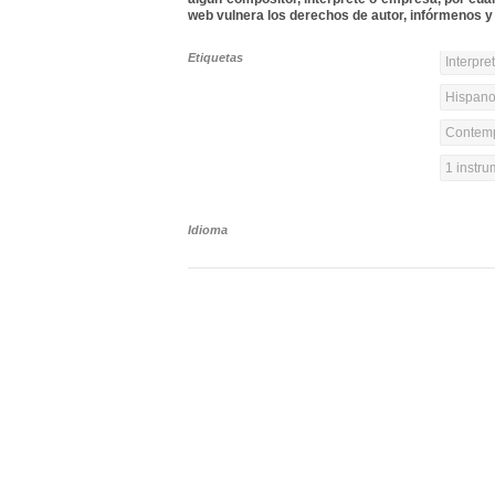
web vulnera los derechos de autor, infórmenos y 
Etiquetas
Interpre
Hispanoa
Contemp
1 instr
Idioma