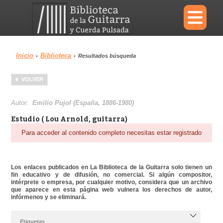
×
Inicio
Biblioteca
›
›
Resultados búsqueda
Menu
VOLVER
Biblioteca
Diccionario
Autor:
Emilio Pujol (España, 1886-1980)
Estudio ( Lou Arnold, guitarra)
Para acceder al contenido completo necesitas estar registrado
Área personal
Reproductor
Los enlaces publicados en La Biblioteca de la Guitarra solo tienen un
fin educativo y de difusión, no comercial. Si algún compositor,
intérprete o empresa, por cualquier motivo, considera que un archivo
que aparece en esta página web vulnera los derechos de autor,
infórmenos y se eliminará.
Etiquetas