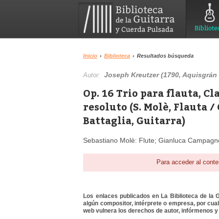
Bibliote
Inicio
›
Biblioteca
›
Resultados búsqueda
Joseph Kreutzer (1790, Aquisgrán 
Autor:
Op. 16 Trio para flauta, Cl
resoluto (S. Molè, Flauta /
Battaglia, Guitarra)
Sebastiano Molè: Flute; Gianluca Campagnolo
Para acceder al conte
Los enlaces publicados en La Biblioteca de la Gu
algún compositor, intérprete o empresa, por cua
web vulnera los derechos de autor, infórmenos y 