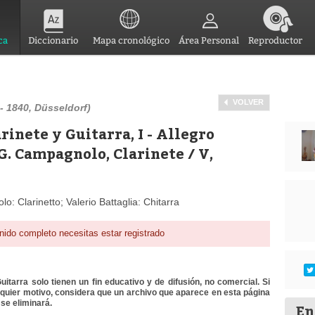
ca
Diccionario
Mapa cronológico
Área Personal
Reproductor
VOLVER
- 1840, Düsseldorf)
arinete y Guitarra, I - Allegro
 G. Campagnolo, Clarinete / V,
: Clarinetto; Valerio Battaglia: Chitarra
nido completo necesitas estar registrado
itarra solo tienen un fin educativo y de difusión, no comercial. Si
lquier motivo, considera que un archivo que aparece en esta página
se eliminará.
En