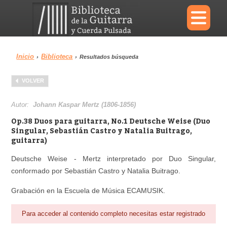
×
Inicio
Biblioteca
›
›
Resultados búsqueda
Menu
VOLVER
Biblioteca
Diccionario
Autor:
Johann Kaspar Mertz (1806-1856)
Op.38 Duos para guitarra, No.1 Deutsche Weise (Duo
Singular, Sebastián Castro y Natalia Buitrago,
guitarra)
Área personal
Reproductor
Deutsche Weise - Mertz interpretado por Duo Singular,
conformado por Sebastián Castro y Natalia Buitrago.
Grabación en la Escuela de Música ECAMUSIK.
Para acceder al contenido completo necesitas estar registrado