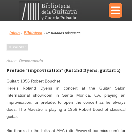
×
Inicio
Biblioteca
›
›
Resultados búsqueda
Menu
VOLVER
Biblioteca
Diccionario
Autor:
Desconocido
Prelude "improvisation" (Roland Dyens, guitarra)
Guitar: 1956 Robert Bouchet
Here's Roland Dyens in concert at the Guitar Salon
Área personal
Reproductor
International showroom in Santa Monica, CA, playing an
improvisation, or prelude, to open the concert as he always
does. The Maestro is playing a 1956 Robert Bouchet classical
guitar.
Big thanks to the folks at AEA (http://www.ribbonmics.com) for