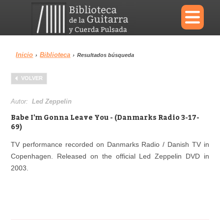
×
Inicio
Biblioteca
›
›
Resultados búsqueda
Menu
VOLVER
Biblioteca
Diccionario
Autor:
Led Zeppelin
Babe I'm Gonna Leave You - (Danmarks Radio 3-17-
69)
TV performance recorded on Danmarks Radio / Danish TV in
Área personal
Reproductor
Copenhagen. Released on the official Led Zeppelin DVD in
2003.