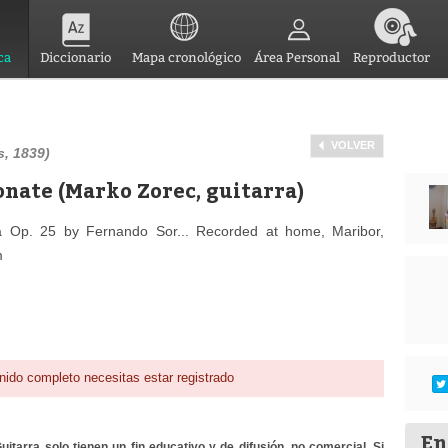
ca
Diccionario
Mapa cronológico
Área Personal
Reproductor
VOLVER
s, 1839)
nate (Marko Zorec, guitarra)
 Op. 25 by Fernando Sor... Recorded at home, Maribor,
m
nido completo necesitas estar registrado
En
itarra solo tienen un fin educativo y de difusión, no comercial. Si