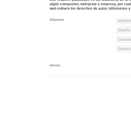
algún compositor, intérprete o empresa, por cua
web vulnera los derechos de autor, infórmenos y 
Etiquetas
Interpre
España y
Clasicis
Guitarr
Idioma