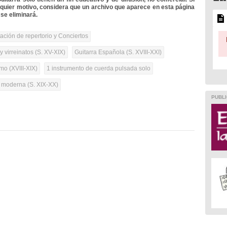
lquier motivo, considera que un archivo que aparece en esta página
se eliminará.
tación de repertorio y Conciertos
 virreinatos (S. XV-XIX)
Guitarra Española (S. XVIII-XXI)
mo (XVIII-XIX)
1 instrumento de cuerda pulsada solo
a moderna (S. XIX-XX)
PUBLI