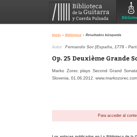
Bibliote
Inicio
›
Biblioteca
›
Resultados búsqueda
Fernando Sor (España, 1778 - Parí
Autor:
Op. 25 Deuxième Grande So
Marko Zorec plays Second Grand Sonata
Slovenia, 01.06.2012. www.markozorec.co
Para acceder al conte
Los enlaces publicados en La Biblioteca de la Gu