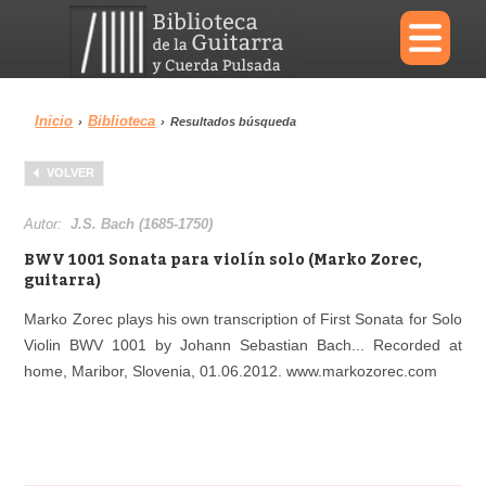
×
Inicio
Biblioteca
›
›
Resultados búsqueda
Menu
VOLVER
Biblioteca
Diccionario
Autor:
J.S. Bach (1685-1750)
BWV 1001 Sonata para violín solo (Marko Zorec,
guitarra)
Marko Zorec plays his own transcription of First Sonata for Solo
Área personal
Reproductor
Violin BWV 1001 by Johann Sebastian Bach... Recorded at
home, Maribor, Slovenia, 01.06.2012. www.markozorec.com