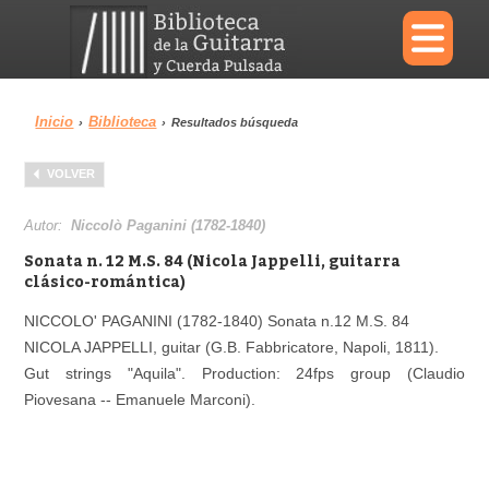
×
Inicio
Biblioteca
›
›
Resultados búsqueda
Menu
VOLVER
Biblioteca
Diccionario
Autor:
Niccolò Paganini (1782-1840)
Sonata n. 12 M.S. 84 (Nicola Jappelli, guitarra
clásico-romántica)
NICCOLO' PAGANINI (1782-1840) Sonata n.12 M.S. 84
Área personal
Reproductor
NICOLA JAPPELLI, guitar (G.B. Fabbricatore, Napoli, 1811).
Gut strings "Aquila". Production: 24fps group (Claudio
Piovesana -- Emanuele Marconi).