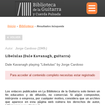
×
Inicio
Biblioteca
›
›
Resultados búsqueda
Menu
VOLVER
Biblioteca
Diccionario
Autor:
Jorge Cardoso (1949-)
Libelulas (Dale Kavanagh, guitarra)
Dale Kavanagh playing "Libelulas" by Jorge Cardoso
Área personal
Reproductor
Para acceder al contenido completo necesitas estar registrado
Los enlaces publicados en La Biblioteca de la Guitarra solo tienen un
fin educativo y de difusión, no comercial. Si algún compositor,
intérprete o empresa, por cualquier motivo, considera que un archivo
que aparece en esta página web vulnera los derechos de autor,