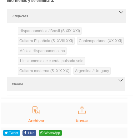
infórmenos y se eliminará.
Etiquetas
Hispanoamérica / Brasil (S.XIX-XXI)
Guitarra Española (S. XVIII-XXI)
Contemporáneo (XX-XXI)
Música Hispanoamericana
1 instrumento de cuerda pulsada solo
Guitarra moderna (S. XIX-XX)
Argentina / Uruguay
Idioma
Enviar
Archivar
Tweet
Like
WhatsApp