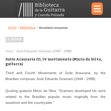
×
Inicio
Biblioteca
›
›
Resultados búsqueda
Menu
VOLVER
Biblioteca
Diccionario
Autor:
José Eduardo Gramani (1944 - 1998)
Suite Araucaria III, IV movimiento (Mário da Silva,
guitarra)
Third and Fourth Movements of Suite Araucaria, by the
Área personal
Reproductor
Brazilian composer José Eduardo Gramani (1944 - 1998)
Quoting guitarist Mário da Silva, "Gramani developed his work
related to the Brazilian popular music originally from the
seashore and the countryside."