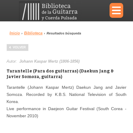
×
Inicio
Biblioteca
›
›
Resultados búsqueda
Menu
VOLVER
Biblioteca
Diccionario
Autor:
Johann Kaspar Mertz (1806-1856)
Tarantelle (Para dos guitarras) (Daekun Jang &
Javier Somoza, guitarra)
Tarantelle (Johann Kaspar Mertz) Daekun Jang and Javier
Área personal
Reproductor
Somoza. Recorded by K.B.S. National Television of South
Korea.
Live performance in Daejeon Guitar Festival (South Corea -
November 2010)