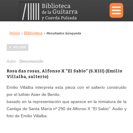
×
Inicio
Biblioteca
›
›
Resultados búsqueda
Menu
VOLVER
Biblioteca
Diccionario
Autor:
Desconocido
Rosa das rosas, Alfonso X "El Sabio" (S.XIII) (Emilio
Villalba, salterio)
Emilio Villalba interpreta esta pieza con el salterio construido
Área personal
Reproductor
por el luthier Asier de Benito,
basado en la representación que aparece en la miniatura de la
Cantiga de Santa María nº 290 de Alfonso X "El Sabio". Audio y
foto de Emilio Villalba.