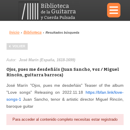
×
Inicio
Biblioteca
›
›
Resultados búsqueda
Menu
VOLVER
Biblioteca
Diccionario
Autor:
José Marín (España, 1618-1699)
Ojos, pues me desdeñáis (Juan Sancho, voz / Miguel
Rincón, guitarra barroca)
José Marín "Ojos, pues me desdeñáis" Teaser of the album
Área personal
Reproductor
"Love songs" Releasing on 2022.11.18
https://bfan.link/love-
songs-1
Juan Sancho, tenor & artistic director Miguel Rincón,
baroque guitar
Para acceder al contenido completo necesitas estar registrado