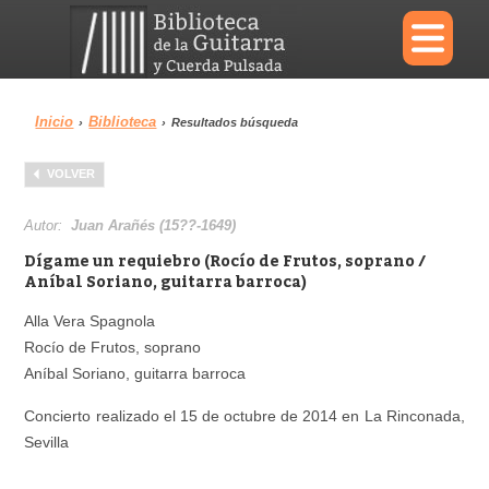
×
Inicio
Biblioteca
›
›
Resultados búsqueda
Menu
VOLVER
Biblioteca
Diccionario
Autor:
Juan Arañés (15??-1649)
Dígame un requiebro (Rocío de Frutos, soprano /
Aníbal Soriano, guitarra barroca)
Alla Vera Spagnola
Área personal
Reproductor
Rocío de Frutos, soprano
Aníbal Soriano, guitarra barroca
Concierto realizado el 15 de octubre de 2014 en La Rinconada,
Sevilla