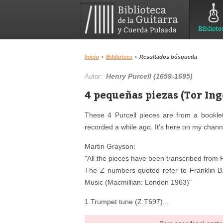
Bibliote
Inicio
›
Biblioteca
›
Resultados búsqueda
Henry Purcell (1659-1695)
Autor:
4 pequeñas piezas (Tor Ing
These 4 Purcell pieces are from a bookle
recorded a while ago. It's here on my chann
Martin Grayson:
"All the pieces have been transcribed from P
The Z numbers quoted refer to Franklin B.
Music (Macmillian: London 1963)"
1.Trumpet tune (Z.T697)...