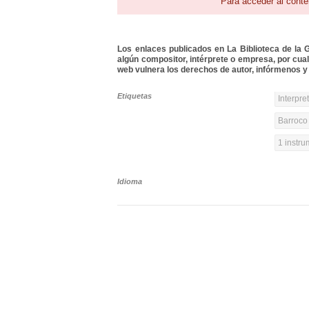
Para acceder al conte
Los enlaces publicados en La Biblioteca de la Gu
algún compositor, intérprete o empresa, por cua
web vulnera los derechos de autor, infórmenos y 
Etiquetas
Interpre
Barroco 
1 instr
Idioma