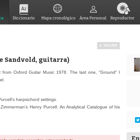
ca
Diccionario
Mapa cronológico
Área Personal
Reproductor
VOLVER
e Sandvold, guitarra)
t from Oxford Guitar Music 1978. The last one, "Ground" I
el.
urcell's harpsichord settings.
Zimmerman's Henry Purcell: An Analytical Catalogue of his
En