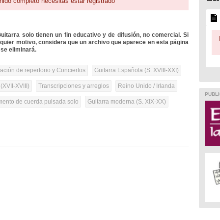
nido completo necesitas estar registrado
itarra solo tienen un fin educativo y de difusión, no comercial. Si
lquier motivo, considera que un archivo que aparece en esta página
se eliminará.
tación de repertorio y Conciertos
Guitarra Española (S. XVIII-XXI)
(XVII-XVIII)
Transcripciones y arreglos
Reino Unido / Irlanda
PUBLI
umento de cuerda pulsada solo
Guitarra moderna (S. XIX-XX)