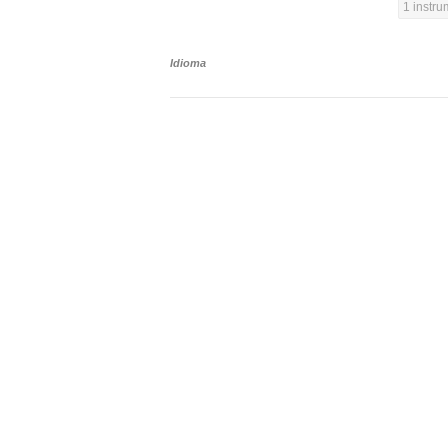
1 instr
Idioma