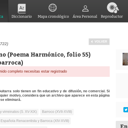
ca
Diccionario
Mapa cronológico
Área Personal
Reproductor
VOLVER
722)
no (Poema Harmónico, folio 55)
barroca)
nido completo necesitas estar registrado
itarra solo tienen un fin educativo y de difusión, no comercial. Si
lquier motivo, considera que un archivo que aparece en esta página
se eliminará.
 virreinatos (S. XV-XIX)
Barroco (XVII-XVIII)
 Española Renacentista y Barroca (XIV-XVIII)
En